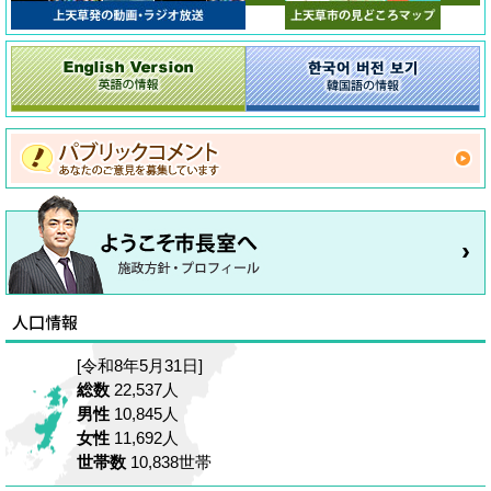
[令和8年5月31日]
総数
22,537人
男性
10,845人
女性
11,692人
世帯数
10,838世帯