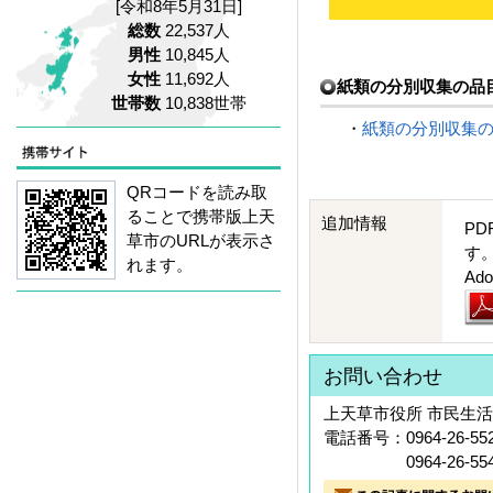
[令和8年5月31日]
総数
22,537人
男性
10,845人
女性
11,692人
紙類の分別収集の品
世帯数
10,838世帯
・
紙類の分別収集の品
QRコードを読み取
ることで携帯版上天
追加情報
PD
草市のURLが表示さ
す
れます。
A
お問い合わせ
上天草市役所 市民生活
電話番号：0964-26-55
0964-26-554