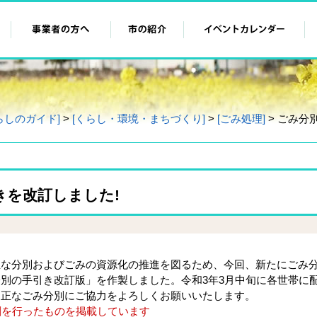
らしのガイド]
>
[くらし・環境・まちづくり]
>
[ごみ処理]
> ごみ分
きを改訂しました!
な分別およびごみの資源化の推進を図るため、今回、新たにごみ
別の手引き改訂版」を作製しました。令和3年3月中旬に各世帯に
適正なごみ分別にご協力をよろしくお願いいたします。
刷を行ったものを掲載しています