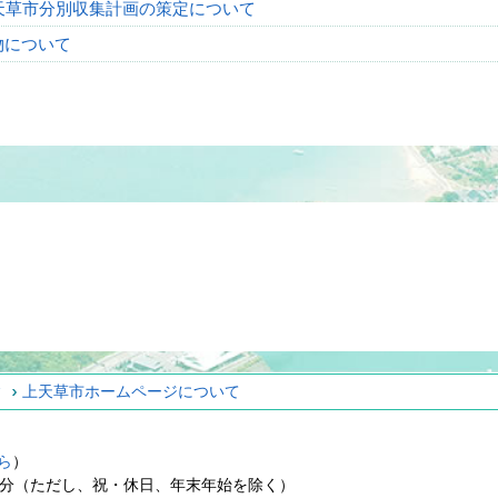
上天草市分別収集計画の策定について
物について
ィ
上天草市ホームページについて
ら
）
15分（ただし、祝・休日、年末年始を除く）