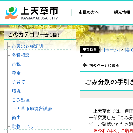
市民の各種証明
[ホーム]
>
[暮
各種相談
た!
市税
税金
ごみ分別の手引
子育て
環境
ごみ処理
上天草市環境審議会
上天草市では、適正
衛生
一部変更した「ごみ分
で、ご確認いただき
動物・ペット
※令和7年8月に増