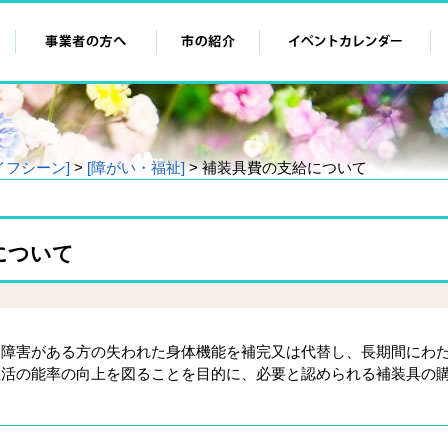
イフシーン]
>
[障がい・福祉]
> 補装具費の支給について
について
障害がある方の失われた身体機能を補完又は代替し、長期間にわ
生活の能率の向上を図ることを目的に、必要と認められる補装具の
。