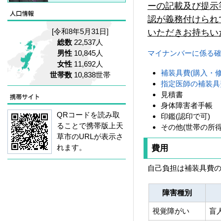
ーの記載及び提示
認が義務付けられ
[令和8年5月31日]
いただきお持ちい
総数
22,537人
男性
10,845人
マイナンバーに係る確認書
女性
11,692人
補装具費(購入・修理
世帯数
10,838世帯
指定医師の補装具
見積書
身体障害者手帳
QRコードを読み取
印鑑(認印で可)
ることで携帯版上天
その他(世帯の所
草市のURLが表示さ
れます。
費用
自己負担は補装具費の
障害種別
視覚障がい
盲