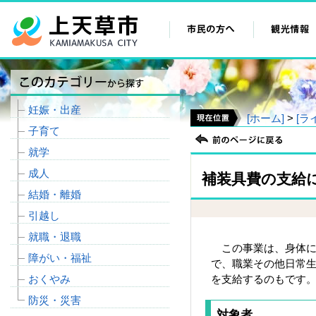
妊娠・出産
[ホーム]
>
[ラ
子育て
就学
成人
補装具費の支給
結婚・離婚
引越し
就職・退職
この事業は、身体に
障がい・福祉
で、職業その他日常
おくやみ
を支給するのもです
防災・災害
対象者