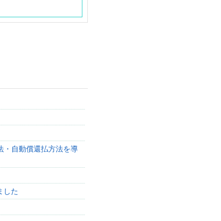
法・自動償還払方法を導
ました