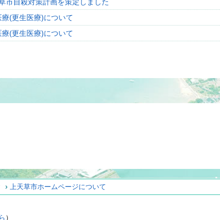
天草市自殺対策計画を策定しました
療(更生医療)について
療(更生医療)について
ィ
上天草市ホームページについて
ら
）