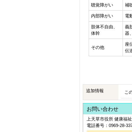
聴覚障がい
補
内部障がい
電
肢体不自由、
義
体幹
器
座
その他
伝
追加情報
こ
お問い合わせ
上天草市役所 健康福祉
電話番号：0969-28-33