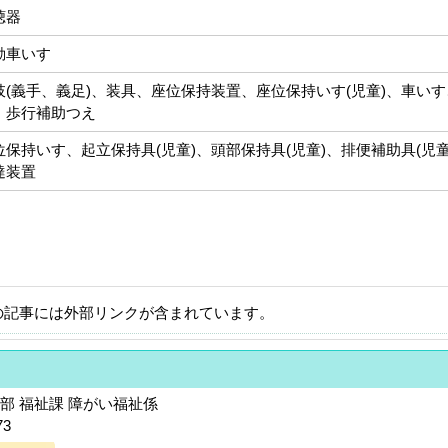
聴器
動車いす
肢(義手、義足)、装具、座位保持装置、座位保持いす(児童)、車い
、歩行補助つえ
位保持いす、起立保持具(児童)、頭部保持具(児童)、排便補助具(児
達装置
の記事には外部リンクが含まれています。
部 福祉課 障がい福祉係
73