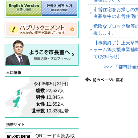
市営住宅をお探しの方
者募集中の市営住宅に
危険なブロック塀等
援します。
【事業終了】上天草
ォーム等支援事業補
て(お知らせ)
>>> 「都市計
[令和8年5月31日]
総数
22,537人
男性
10,845人
女性
11,692人
世帯数
10,838世帯
QRコードを読み取