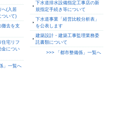
下水道排水設備指定工事店の新
へ(入居
規指定手続き等について
ついて)
下水道事業「経営比較分析表」
の撤去を支
を公表します
建築設計・建築工事監理業務委
市住宅リフ
託書類について
助金につい
>>> 「都市整備係」一覧へ
画係」一覧へ