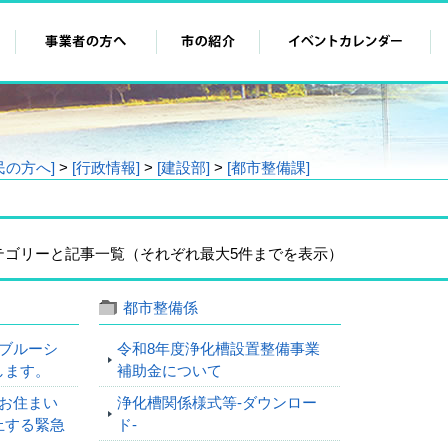
民の方へ]
>
[行政情報]
>
[建設部]
>
[都市整備課]
テゴリーと記事一覧（それぞれ最大5件までを表示）
都市整備係
ブルーシ
令和8年度浄化槽設置整備事業
します。
補助金について
お住まい
浄化槽関係様式等-ダウンロー
止する緊急
ド-