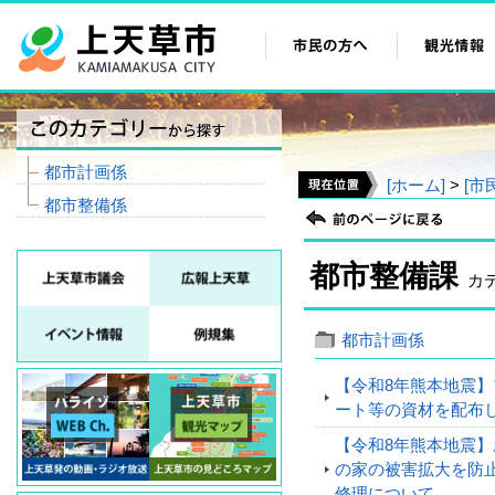
都市計画係
[ホーム]
>
[市
都市整備係
都市整備課
カ
都市計画係
【令和8年熊本地震】
ート等の資材を配布
【令和8年熊本地震】
の家の被害拡大を防
修理について