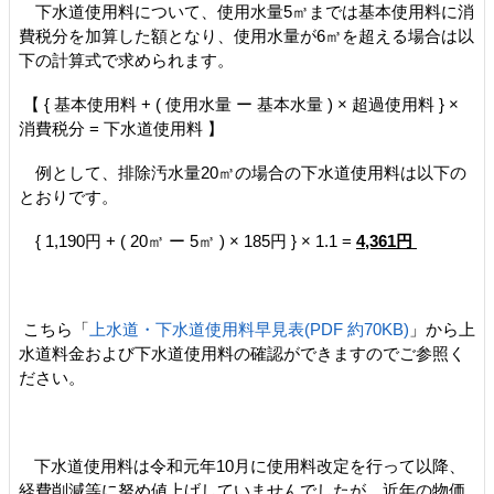
下水道使用料について、使用水量5㎥までは基本使用料に消
費税分を加算した額となり、使用水量が6㎥を超える場合は以
下の計算式で求められます。
【 { 基本使用料 + ( 使用水量 ー 基本水量 ) × 超過使用料 } ×
消費税分 = 下水道使用料 】
例として、排除汚水量20㎥の場合の下水道使用料は
以下の
とおりです。
{ 1,190円 + ( 20㎥ ー 5㎥ ) × 185円 } × 1.1 =
4,361円
こちら「
上水道・下水道使用料早見表(PDF 約70KB)
」から上
水道料金および下水道使用料の確認ができますのでご参照く
ださい。
下水道使用料は令和元年10月に使用料改定を行って以降、
経費削減等に努め値上げしていませんでしたが、近年の物価