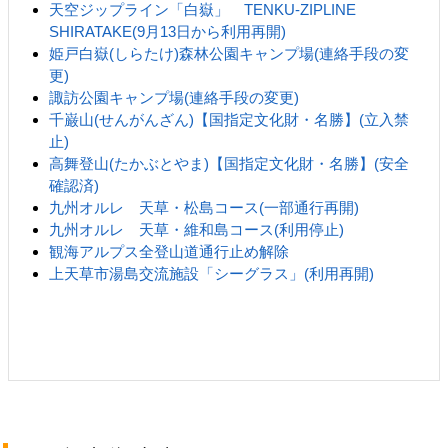
天空ジップライン「白嶽」 TENKU-ZIPLINE
SHIRATAKE(9月13日から利用再開)
姫戸白嶽(しらたけ)森林公園キャンプ場(連絡手段の変
更)
諏訪公園キャンプ場(連絡手段の変更)
千巌山(せんがんざん)【国指定文化財・名勝】(立入禁
止)
高舞登山(たかぶとやま)【国指定文化財・名勝】(安全
確認済)
九州オルレ 天草・松島コース(一部通行再開)
九州オルレ 天草・維和島コース(利用停止)
観海アルプス全登山道通行止め解除
上天草市湯島交流施設「シーグラス」(利用再開)