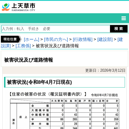
[ホーム]
>
[市民の方へ]
>
[行政情報]
>
[建設部]
>
[建
設課]
>
[工務係]
> 被害状況及び道路情報
被害状況及び道路情報
更新日：2026年3月12日
被害状況(令和8年4月7日現在)