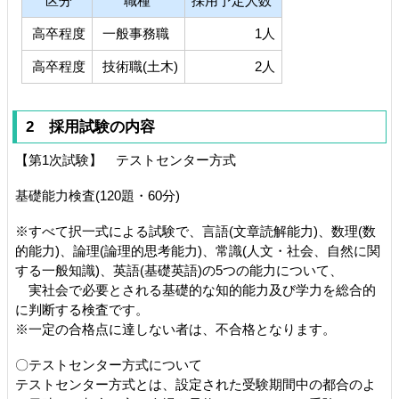
区分
職種
採用予定人数
高卒程度
一般事務職
1人
高卒程度
技術職(土木)
2人
2 採用試験の内容
【第1次試験】 テストセンター方式
基礎能力検査(120題・60分)
※すべて択一式による試験で、言語(文章読解能力)、数理(数
的能力)、論理(論理的思考能力)、常識(人文・社会、自然に関
する一般知識)、英語(基礎英語)の5つの能力について、
実社会で必要とされる基礎的な知的能力及び学力を総合的
に判断する検査です。
※一定の合格点に達しない者は、不合格となります。
〇テストセンター方式について
テストセンター方式とは、設定された受験期間中の都合のよ