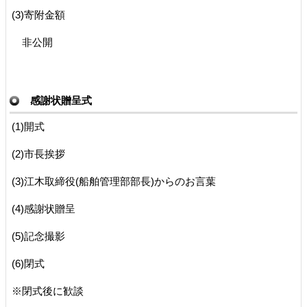
(3)寄附金額
非公開
感謝状贈呈式
(1)開式
(2)市長挨拶
(3)江木取締役(船舶管理部部長)からのお言葉
(4)感謝状贈呈
(5)記念撮影
(6)閉式
※閉式後に歓談