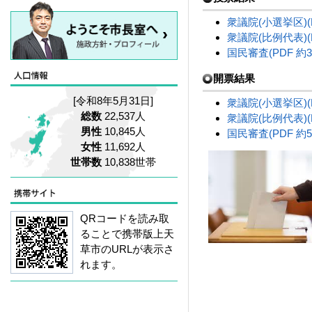
衆議院(小選挙区)(P
衆議院(比例代表)(P
国民審査(PDF 約3
開票結果
[令和8年5月31日]
衆議院(小選挙区)(P
総数
22,537人
衆議院(比例代表)(P
男性
10,845人
国民審査(PDF 約5
女性
11,692人
世帯数
10,838世帯
QRコードを読み取
ることで携帯版上天
草市のURLが表示さ
れます。