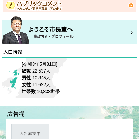
[令和8年5月31日]
総数
22,537人
男性
10,845人
女性
11,692人
世帯数
10,838世帯