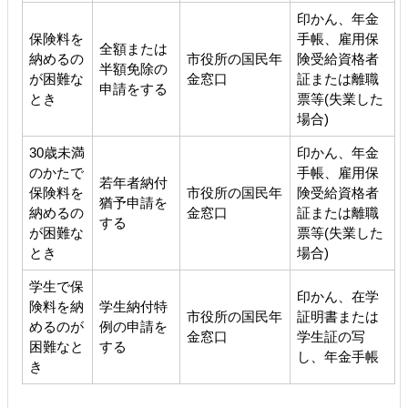
印かん、年金
保険料を
手帳、雇用保
全額または
納めるの
市役所の国民年
険受給資格者
半額免除の
が困難な
金窓口
証または離職
申請をする
とき
票等(失業した
場合)
30歳未満
印かん、年金
のかたで
手帳、雇用保
若年者納付
保険料を
市役所の国民年
険受給資格者
猶予申請を
納めるの
金窓口
証または離職
する
が困難な
票等(失業した
とき
場合)
学生で保
印かん、在学
険料を納
学生納付特
市役所の国民年
証明書または
めるのが
例の申請を
金窓口
学生証の写
困難なと
する
し、年金手帳
き