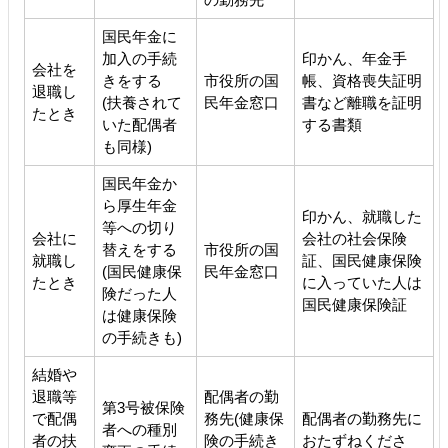
国民年金に
加入の手続
印かん、年金手
会社を
きをする
市役所の国
帳、資格喪失証明
退職し
(扶養されて
民年金窓口
書など離職を証明
たとき
いた配偶者
する書類
も同様)
国民年金か
ら厚生年金
印かん、就職した
等への切り
会社に
会社の社会保険
替えをする
市役所の国
就職し
証、国民健康保険
(国民健康保
民年金窓口
たとき
に入っていた人は
険だった人
国民健康保険証
は健康保険
の手続きも)
結婚や
退職等
配偶者の勤
第3号被保険
で配偶
務先(健康保
配偶者の勤務先に
者への種別
者の扶
険の手続き
おたずねくださ