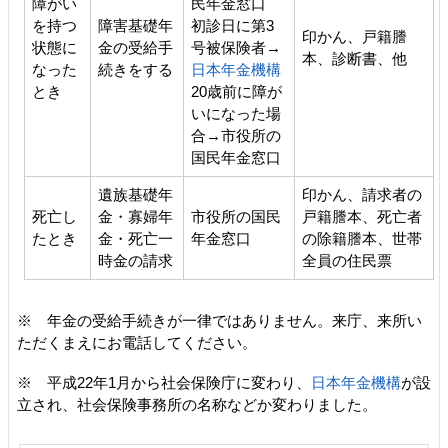
障がい
民年金窓口
を持つ
障害基礎年
初診日に第3
印かん、戸籍謄
状態に
金の受給手
号被保険者→
本、診断書、他
なった
続きをする
日本年金機構
とき
20歳前に障が
いになった場
合→市役所の
国民年金窓口
遺族基礎年
印かん、請求者の
死亡し
金・寡婦年
市役所の国民
戸籍謄本、死亡者
たとき
金・死亡一
年金窓口
の除籍謄本、世帯
時金の請求
全員の住民票
※ 年金の受給手続きが一律ではありません。来庁、来所い
ただくまえにお電話してください。
※ 平成22年1月から社会保険庁に変わり、
日本年金機構
が設
立され、社会保険事務所の名称などか変わりました。