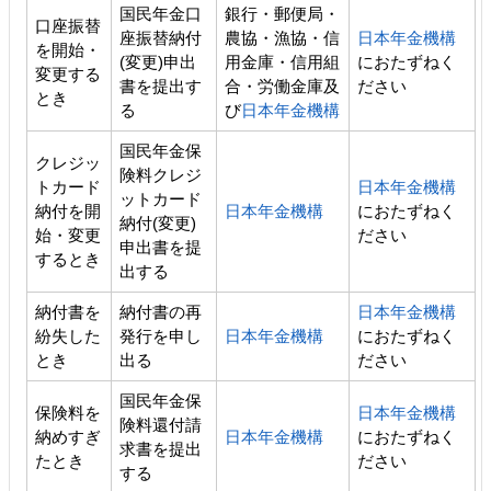
国民年金口
銀行・郵便局・
口座振替
座振替納付
農協・漁協・信
日本年金機構
を開始・
(変更)申出
用金庫・信用組
におたずねく
変更する
書を提出す
合・労働金庫及
ださい
とき
る
び
日本年金機構
国民年金保
クレジッ
険料クレジ
トカード
日本年金機構
ットカード
納付を開
日本年金機構
におたずねく
納付(変更)
始・変更
ださい
申出書を提
するとき
出する
納付書を
納付書の再
日本年金機構
紛失した
発行を申し
日本年金機構
におたずねく
とき
出る
ださい
国民年金保
保険料を
日本年金機構
険料還付請
納めすぎ
日本年金機構
におたずねく
求書を提出
たとき
ださい
する