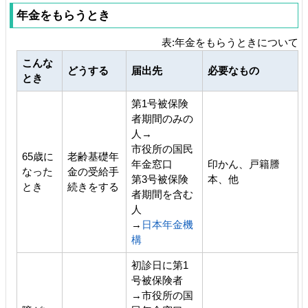
年金をもらうとき
表:年金をもらうときについて
こんな
どうする
届出先
必要なもの
とき
第1号被保険
者期間のみの
人→
市役所の国民
65歳に
老齢基礎年
年金窓口
印かん、戸籍謄
なった
金の受給手
第3号被保険
本、他
とき
続きをする
者期間を含む
人
→
日本年金機
構
初診日に第1
号被保険者
→市役所の国