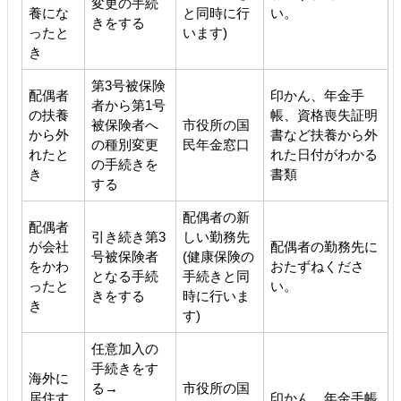
変更の手続
養にな
と同時に行
い。
きをする
ったと
います)
き
第3号被保険
配偶者
印かん、年金手
者から第1号
の扶養
帳、資格喪失証明
被保険者へ
市役所の国
から外
書など扶養から外
の種別変更
民年金窓口
れたと
れた日付がわかる
の手続きを
き
書類
する
配偶者の新
配偶者
引き続き第3
しい勤務先
が会社
配偶者の勤務先に
号被保険者
(健康保険の
をかわ
おたずねくださ
となる手続
手続きと同
ったと
い。
きをする
時に行いま
き
す)
任意加入の
手続きをす
海外に
る→
市役所の国
居住す
印かん、年金手帳