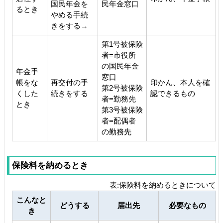
国民年金を
民年金窓口
るとき
やめる手続
きをする→
第1号被保険
者=市役所
の国民年金
年金手
窓口
帳をな
再交付の手
印かん、本人を確
第2号被保険
くした
続きをする
認できるもの
者=勤務先
とき
第3号被保険
者=配偶者
の勤務先
保険料を納めるとき
表:保険料を納めるときについて
こんなと
どうする
届出先
必要なもの
き