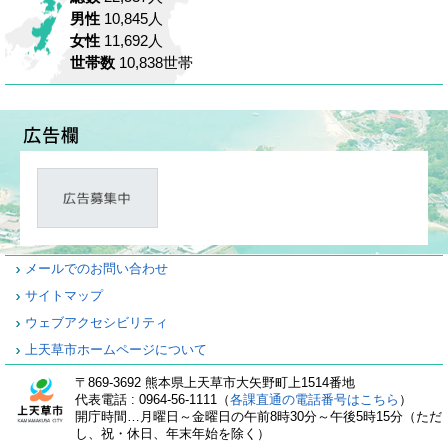
男性
10,845人
女性
11,692人
世帯数
10,838世帯
メールでのお問い合わせ
サイトマップ
ウェブアクセシビリティ
上天草市ホームページについて
〒869-3692 熊本県上天草市大矢野町上1514番地
代表電話 : 0964-56-1111（
各課直通の電話番号はこちら
）
開庁時間…月曜日～金曜日の午前8時30分～午後5時15分（ただ
し、祝・休日、年末年始を除く）