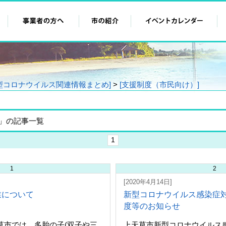
型コロナウイルス関連情報まとめ]
>
[支援制度（市民向け）]
」の記事一覧
1
1
2
[2020年4月14日]
業について
新型コロナウイルス感染症
度等のお知らせ
市では、多胎の子(双子や三
上天草市新型コロナウイルス