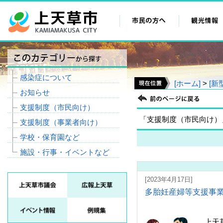
感染症について
[ホーム]
>
[新
お知らせ
支援制度（市民向け）
「支援制度（市民向け）
支援制度（事業者向け）
学校・保育園など
施設・行事・イベントなど
[2023年4月17日]
多胎妊産婦等支援事
上天草