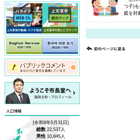
つ子)
庭を対
[令和8年5月31日]
総数
22,537人
男性
10,845人