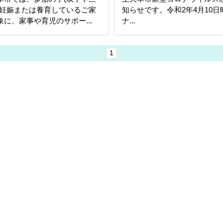
を妊娠または養育しているご家
知らせです。令和2年4月10
象に、家事や育児のサポー...
ナ...
1