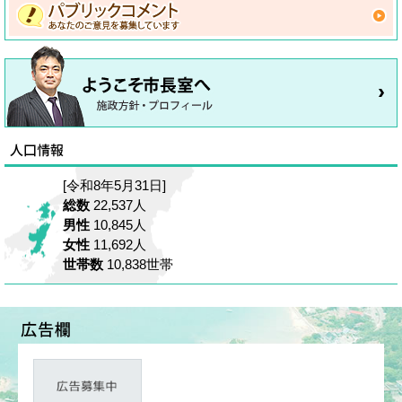
[令和8年5月31日]
総数
22,537人
男性
10,845人
女性
11,692人
世帯数
10,838世帯