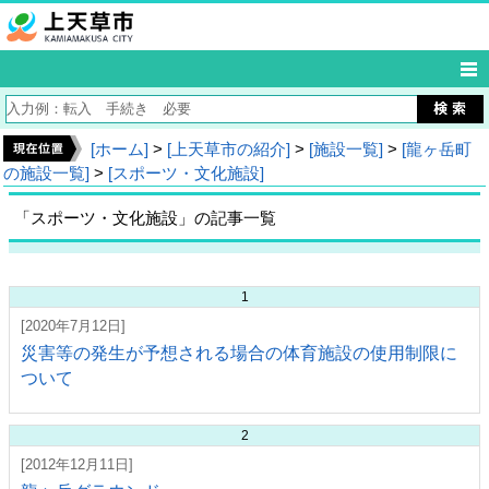
[ホーム]
>
[上天草市の紹介]
>
[施設一覧]
>
[龍ヶ岳町
の施設一覧]
>
[スポーツ・文化施設]
「スポーツ・文化施設」の記事一覧
1
[2020年7月12日]
災害等の発生が予想される場合の体育施設の使用制限に
ついて
2
[2012年12月11日]