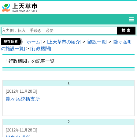
[ホーム]
>
[上天草市の紹介]
>
[施設一覧]
>
[龍ヶ岳町
の施設一覧]
>
[行政機関]
「行政機関」の記事一覧
1
[2012年11月28日]
龍ヶ岳統括支所
2
[2012年11月28日]