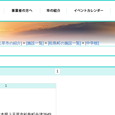
天草市の紹介]
>
[施設一覧]
>
[松島町の施設一覧]
>
[中学校]
1
1
熊本県上天草市松島町合津2649