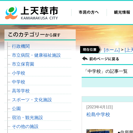
行政機関
[ホーム]
>
[上
市立病院・健康福祉施設
市立保育園
「中学校」の記事一覧
小学校
中学校
高等学校
スポーツ・文化施設
[2023年4月1日]
公園
松島中学校
宿泊・観光施設
その他の施設
●住所