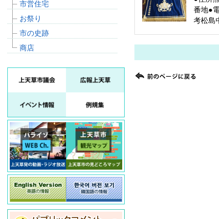
市営住宅
番地●電
お祭り
考松島中
市の史跡
商店