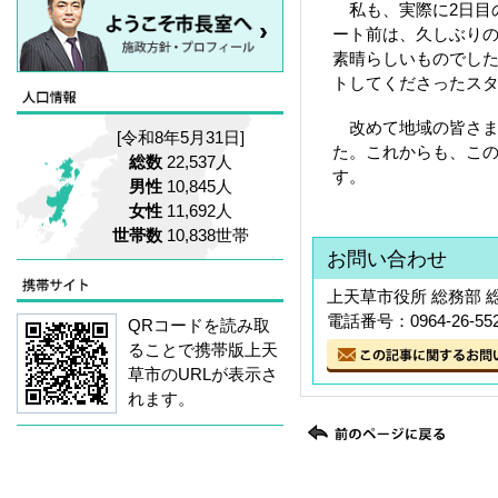
私も、実際に2日目の
ート前は、久しぶり
素晴らしいものでし
トしてくださったス
改めて地域の皆さま
[令和8年5月31日]
た。これからも、こ
総数
22,537人
す。
男性
10,845人
女性
11,692人
世帯数
10,838世帯
お問い合わせ
上天草市役所 総務部 
電話番号：0964-26-55
QRコードを読み取
ることで携帯版上天
草市のURLが表示さ
れます。