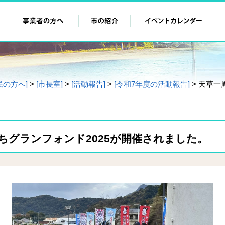
民の方へ]
>
[市長室]
>
[活動報告]
>
[令和7年度の活動報告]
> 天草一
。
ちグランフォンド2025が開催されました。