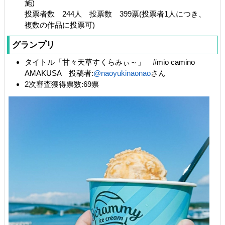
施)
投票者数 244人 投票数 399票(投票者1人につき、
複数の作品に投票可)
グランプリ
タイトル「甘々天草すくらみぃ～」 #mio camino
AMAKUSA 投稿者:
@naoyukinaonao
さん
2次審査獲得票数:69票