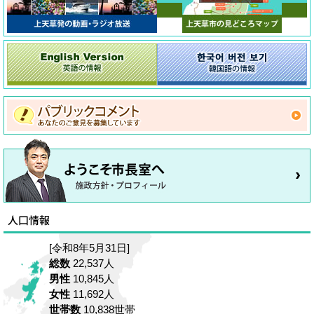
[令和8年5月31日]
総数
22,537人
男性
10,845人
女性
11,692人
世帯数
10,838世帯