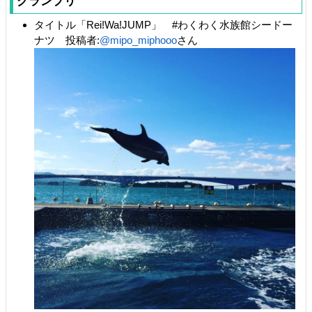
グランプリ
タイトル「Rei!Wa!JUMP」 #わくわく水族館シードー
ナツ 投稿者:
@mipo_miphooo
さん