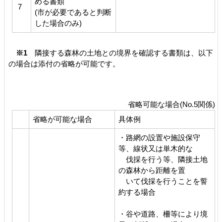
める書類
7
(市が必要であると判断
した場合のみ)
※1
隣接する森林の土地との境界を確認する書類は、以下
の場合は添付の省略が可能です。
省略可能な場合(No.5関係)
省略が可能な場合
具体例
・路網の設置や施設保守
等、線状又は単木的な
伐採を行う等、隣接土地
の森林から距離を置
いて伐採を行うことを誓
約する場合
・谷や道路、柵等により境