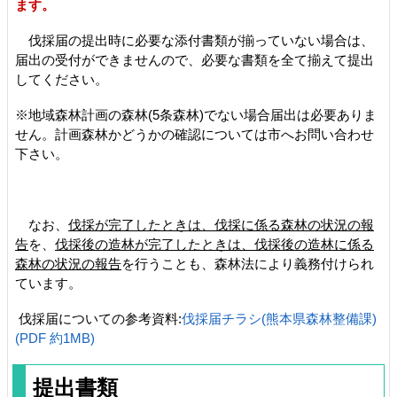
ます。
伐採届の提出時に必要な添付書類が揃っていない場合は、
届出の受付ができませんので、必要な書類を全て揃えて提出
してください。
※地域森林計画の森林(5条森林)でない場合届出は必要ありま
せん。計画森林かどうかの確認については市へお問い合わせ
下さい。
なお、
伐採が完了したときは、伐採に係る森林の状況の報
告
を、
伐採後の造林が完了したときは、伐採後の造林に係る
森林の状況の報告
を行うことも、森林法により義務付けられ
ています。
伐採届についての参考資料:
伐採届チラシ(熊本県森林整備課)
(PDF 約1MB)
提出書類