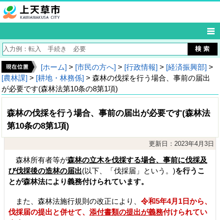
[ホーム]
>
[市民の方へ]
>
[行政情報]
>
[経済振興部]
>
[農林課]
>
[耕地・林務係]
> 森林の伐採を行う場合、事前の届出
が必要です(森林法第10条の8第1項)
森林の伐採を行う場合、事前の届出が必要です(森林法
第10条の8第1項)
更新日：2023年4月3日
森林所有者等が
森林の立木を伐採する場合、事前に伐採及
び伐採後の造林の届出
(以下、「伐採届」という。)
を行うこ
とが森林法により
義務付けられています。
また、森林法施行規則の改正により、
令和5年4月1日から、
伐採届の提出と併せて、
添付書類の提出が義務
付けられてい