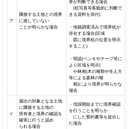
界が判断できる場合
(杭写真等客観的に判断で
隣接する土地との境界
きる資料を添付)
ア
に接していない
ことが明らかな場合
・地籍調査済みで境界杭が
存在する場合(区域
図に境界杭の位置を明示
すること)
・明認(ペンキやテープ等に
より区域を明示)
や林相(木の種類や生え方
等による森林の種
相)により境界が明らかな
場合
届出の対象となる土地
・伐採開始までに境界確認
に隣接する土地の
を行うことを明らか
イ
所有者と境界の確認を
にした誓約書等を提出し
確実に行うと認め
た場合
られる場合