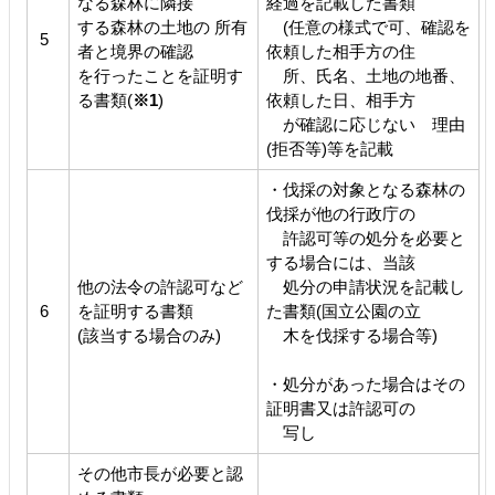
なる森林に隣接
経過を記載した書類
する森林の土地の 所有
(任意の様式で可、確認を
5
者と境界の確認
依頼した相手方の住
を行ったことを証明す
所、氏名、土地の地番、
る書類(
※1
)
依頼した日、相手方
が確認に応じない 理由
(拒否等)等を記載
・伐採の対象となる森林の
伐採が他の行政庁の
許認可等の処分を必要と
する場合には、当該
他の法令の許認可など
処分の申請状況を記載し
6
を証明する書類
た書類(国立公園の立
(該当する場合のみ)
木を伐採する場合等)
・処分があった場合はその
証明書又は許認可の
写し
その他市長が必要と認