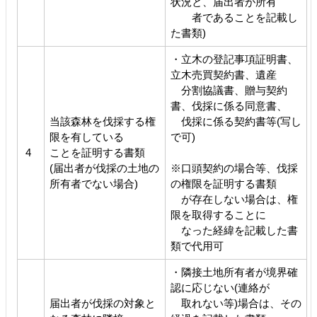
状況と、届出者が所有
者であることを記載し
た書類)
・立木の登記事項証明書、
立木売買契約書、遺産
分割協議書、贈与契約
書、伐採に係る同意書、
当該森林を伐採する権
伐採に係る契約書等(写し
限を有している
で可)
4
ことを証明する書類
(届出者が伐採の土地の
※口頭契約の場合等、伐採
所有者でない場合)
の権限を証明する書類
が存在しない場合は、権
限を取得することに
なった経緯を記載した書
類で代用可
・隣接土地所有者が境界確
認に応じない(連絡が
届出者が伐採の対象と
取れない等)場合は、その