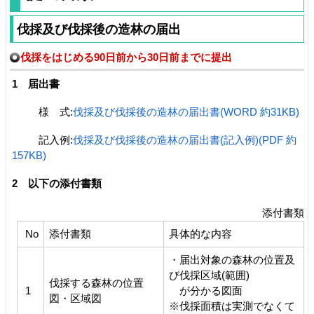
伐採及び伐採後の造林の届出
伐採をはじめる90日前から30日前までに提出
1 届出書
様 式:
伐採及び伐採後の造林の届出書(WORD 約31KB)
記入例:
伐採及び伐採後の造林の届出書(記入例)(PDF 約
157KB)
2 以下の添付書類
添付書類
No
添付書類
具体的な内容
・届出対象の森林の位置及
び伐採区域(範囲)
伐採する森林の位置
1
が分かる図面
図・区域図
※伐採面積は実測でなくて