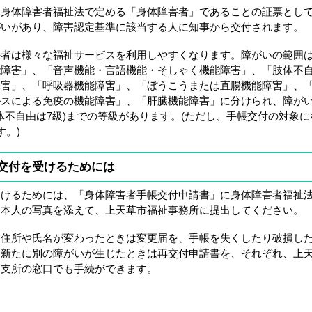
身体障害者福祉法で定める「身体障害者」であることの証票とし
がいがあり、障害認定基準に該当する人に知事から交付されます。
者は様々な福祉サービスを利用しやすくなります。障がいの範囲
能障害」、「音声機能・言語機能・そしゃく機能障害」、「肢体不
障害」、「呼吸器機能障害」、「ぼうこうまたは直腸機能障害」、
ルスによる免疫の機能障害」、「肝臓機能障害」に分けられ、障が
肢体不自由は7級)までの等級があります。(ただし、手帳交付の対象
す。)
交付を受けるためには
るためには、「身体障害者手帳交付申請書」に身体障害者福祉法第
、本人の写真を添えて、上天草市福祉事務所に提出してください。
住所や氏名が変わったときは変更届を、手帳を失くしたり破損し
は新たに別の障がいが生じたときは再交付申請書を、それぞれ、上
各支所の窓口でも手続ができます。