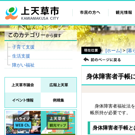
子育て支援
[ホーム]
>
[暮
生活支援
障がい福祉
身体障害者手帳
身体障害者福祉法を
帳所持が必要です。
身体障害者手帳と