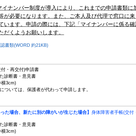
らマイナンバー制度が導入により、これまでの申請書類に
等が必要になります。また、ご本人及び代理で窓口に来
ています。申請の際には、下記「マイナンバーに係る確
ただくようお願いします。
類(WORD 約21KB)
交付・再交付)申請書
た診断書・意見書
横3cm)
童については、保護者が代わって申請します。
わった場合、新たに別の障がいが生じた場合】
身体障害者手帳(交付
た診断書・意見書
横3cm)