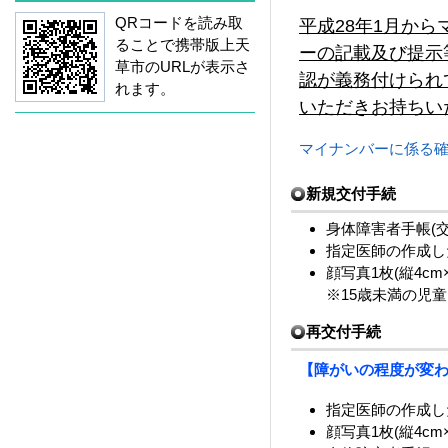
QRコードを読み取
平成28年1月か
ることで携帯版上天
ーの記載及び提示
草市のURLが表示さ
認が義務付けられ
れます。
いただきお持ちい
マイナンバーに係る確認書
新規交付手続
身体障害者手帳(
指定医師の作成し
顔写真1枚(縦4cm×
※15歳未満の児
再交付手続
【障がいの程度が変
指定医師の作成し
顔写真1枚(縦4cm×