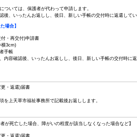
童については、保護者が代わって申請します。
認後、いったんお返しし、後日、新しい手帳の交付時に返還して
した場合】
交付・再交付)申請書
横3cm)
者手帳
、内容確認後、いったんお返しし、後日、新しい手帳の交付時に
変更・返還)届書
事項を上天草市福祉事務所で記載後お返しします。
た者が死亡した場合、障がいの程度が該当しなくなった場合など】
変更・返還)届書