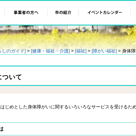
らしのガイド]
>
[健康・福祉・介護]
>
[福祉]
>
[障がい福祉]
> 身体
について
はじめとした身体障がいに関するいろいろなサービスを受けるた
は