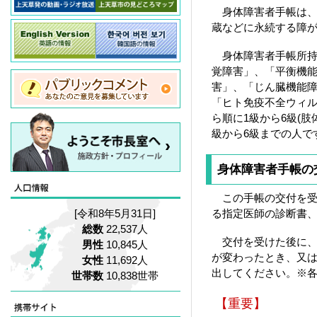
身体障害者手帳は、
蔵などに永続する障
身体障害者手帳所持
覚障害」、「平衡機
害」、「じん臓機能
「ヒト免疫不全ウィ
ら順に1級から6級(
級から6級までの人で
身体障害者手帳の
この手帳の交付を受け
[令和8年5月31日]
る指定医師の診断書
総数
22,537人
交付を受けた後に、
男性
10,845人
が変わったとき、又
女性
11,692人
出してください。※
世帯数
10,838世帯
【重要】