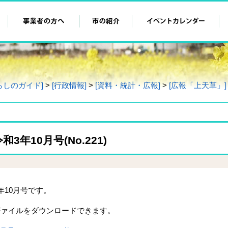
らしのガイド]
>
[行政情報]
>
[資料・統計・広報]
>
[広報「上天草」]
年10月号(No.221)
年10月号です。
Fァイルをダウンロードできます。