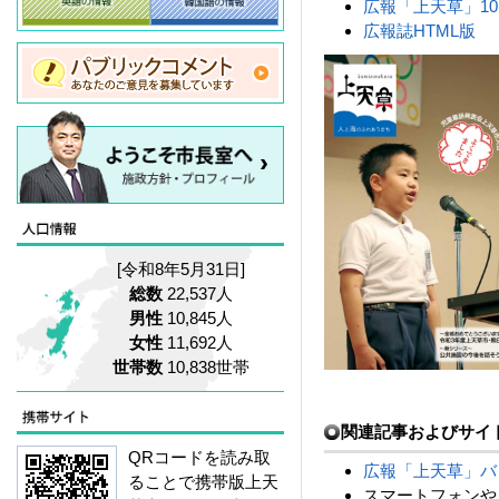
広報「上天草」10月号
広報誌HTML版
[令和8年5月31日]
総数
22,537人
男性
10,845人
女性
11,692人
世帯数
10,838世帯
関連記事およびサイ
QRコードを読み取
広報「上天草」
ることで携帯版上天
スマートフォンや