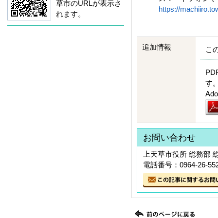
草市のURLが表示さ
https://machiiro.to
れます。
追加情報
こ
PD
す
A
お問い合わせ
上天草市役所 総務部 
電話番号：0964-26-55