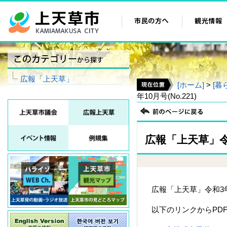
広報「上天草」
[ホーム]
>
[暮
年10月号(No.221)
広報「上天草」令和3
広報「上天草」令和3
以下のリンクからPD