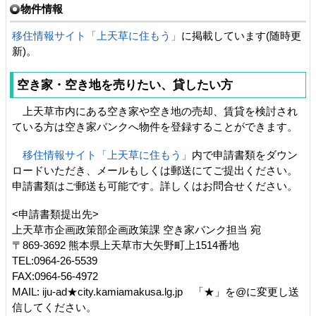
物件情報
移住情報サイト「上天草に住もう」
に掲載しています(随時更
新)。
空き家・空き地を売りたい、貸したい方
上天草市内にある空き家や空き地の売却、賃貸を検討され
ている方は空き家バンクへ物件を登録することができます。
移住情報サイト「上天草に住もう」
内で申請書類をダウン
ロードいただき、メールもしくは郵送にてご提出ください。
申請書類はご郵送も可能です。詳しくはお問合せください。
<申請書類提出先>
上天草市企画政策部企画政策課 空き家バンク担当 宛
〒869-3692 熊本県上天草市大矢野町上1514番地
TEL:0964-26-5539
FAX:0964-56-4972
MAIL: iju-ad★city.kamiamakusa.lg.jp 「★」を@に変更し送
信してください。