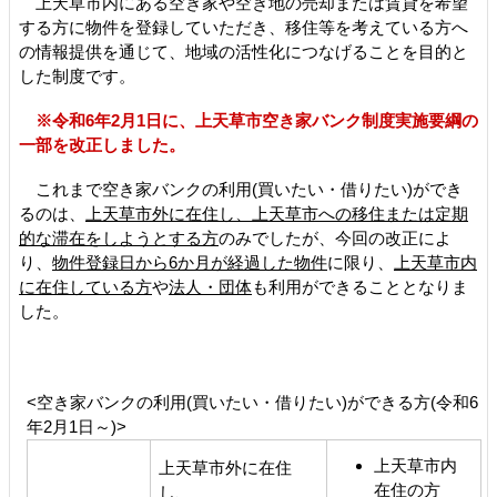
上天草市内にある空き家や空き地の売却または賃貸を希望
する方に物件を登録していただき、移住等を考えている方へ
の情報提供を通じて、地域の活性化につなげることを目的と
した制度です。
※令和6年2月1日に、上天草市空き家バンク制度実施要綱の
一部を改正しました。
これまで空き家バンクの利用(買いたい・借りたい)ができ
るのは、
上天草市外に在住し、上天草市への移住または定期
的な滞在をしようとする方
のみでしたが、今回の改正によ
り、
物件登録日から6か月が経過した物件
に限り、
上天草市内
に在住している方
や
法人・団体
も利用ができることとなりま
した。
<空き家バンクの利用(買いたい・借りたい)ができる方(令和6
年2月1日～)>
上天草市内
上天草市外に在住
在住の方
し、