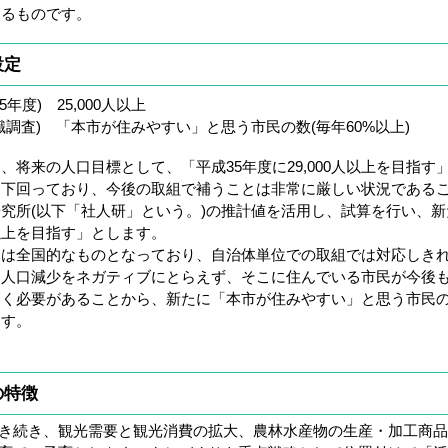
するものです。
設定
度) 25,000人以上
調査) 「本市が住みやすい」と思う市民の数(毎年60%以上)
将来の人口目標として、「平成35年度に29,000人以上を目指す
を下回っており、今後の取組で補うことは非常に厳しい状況である
究所(以下「社人研」という。)の推計値を活用し、試算を行い、
0人以上を目指す」とします。
は全国的なものとなっており、自治体単位での取組では対応しき
、人口減少をネガティブにとらえず、そこに住んでいる市民が今後
く必要があることから、新たに「本市が住みやすい」と思う市民の数
ます。
の特徴
き続き、観光需要と観光消費の拡大、農林水産物の生産・加工商