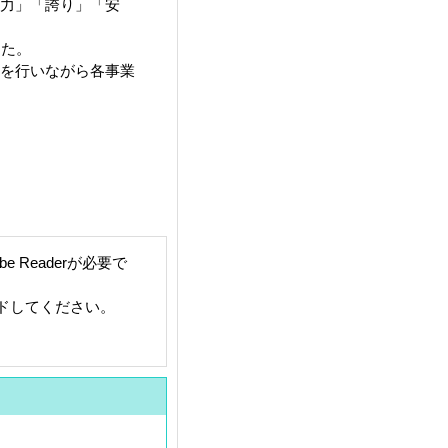
活力」「誇り」「安
した。
しを行いながら各事業
 Readerが必要で
ードしてください。