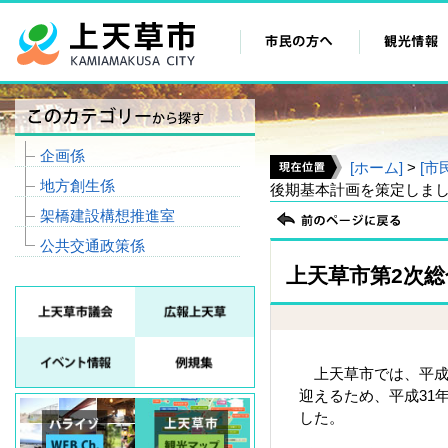
企画係
[ホーム]
>
[市
地方創生係
後期基本計画を策定しま
架橋建設構想推進室
公共交通政策係
上天草市第2次
上天草市では、平成2
迎えるため、平成31
した。