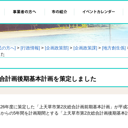
民の方へ]
>
[行政情報]
>
[企画政策部]
>
[企画政策課]
>
[地方創生係]
した
総合計画後期基本計画を策定しました
6年度に策定した「上天草市第2次総合計画前期基本計画」が平成
年からの5年間を計画期間とする「上天草市第2次総合計画後期基本