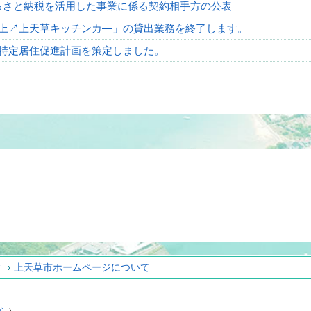
るさと納税を活用した事業に係る契約相手方の公表
上↗上天草キッチンカ―」の貸出業務を終了します。
特定居住促進計画を策定しました。
ィ
上天草市ホームページについて
ら
）