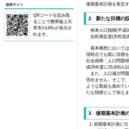
後期基本計画を策定
QRコードを読み取
2 新たな目標の
ることで携帯版上天
草市のURLが表示さ
将来人口指標(平成35年
れます。
住民満足度(市民意識
基本構想においては、
現時点でも既に目標
社会保障・人口問題研
成35年度に25,00
また、人口減少問題
否めません。そこで
ような取組も進めてい
たな指標として加え
3 後期基本計画
前期基本計画に引