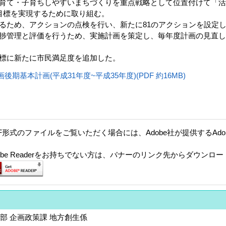
育て・子育ちしやすいまちづくりを重点戦略として位置付けて「
目標を実現するために取り組む。
るため、アクションの点検を行い、新たに81のアクションを設定
捗管理と評価を行うため、実施計画を策定し、毎年度計画の見直
標に新たに市民満足度を追加した。
期基本計画(平成31年度~平成35年度)(PDF 約16MB)
F形式のファイルをご覧いただく場合には、Adobe社が提供するAdobe
。
dobe Readerをお持ちでない方は、バナーのリンク先からダウンロ
部 企画政策課 地方創生係