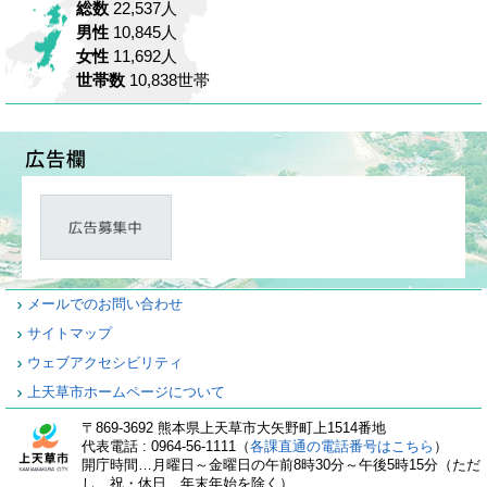
総数
22,537人
男性
10,845人
女性
11,692人
世帯数
10,838世帯
メールでのお問い合わせ
サイトマップ
ウェブアクセシビリティ
上天草市ホームページについて
〒869-3692 熊本県上天草市大矢野町上1514番地
代表電話 : 0964-56-1111（
各課直通の電話番号はこちら
）
開庁時間…月曜日～金曜日の午前8時30分～午後5時15分（ただ
し、祝・休日、年末年始を除く）