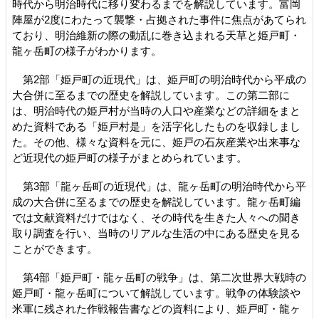
時代から明治時代に移り変わるまでを解説しています。富岡
陣屋が2度にわたって襲撃・占拠された事件に焦点があてられ
ており、明治維新の際の動乱に巻き込まれる天草と姫戸町・
龍ヶ岳町の様子がわかります。
第2部「姫戸町の近現代」は、姫戸町の明治時代から平成の
大合併に至るまでの歴史を解説しています。この第二部に
は、明治時代の姫戸村が当時の人口や産業などの詳細をまと
めた資料である「姫戸村是」を活字化したものを収録しまし
た。その他、様々な資料を元に、姫戸の石灰産業や出来事な
ど近現代の姫戸町の様子がまとめられています。
第3部「龍ヶ岳町の近現代」は、龍ヶ岳町の明治時代から平
成の大合併に至るまでの歴史を解説しています。龍ヶ岳町編
では文献資料だけではなく、その時代を生きた人々への聞き
取り調査を行い、当時のリアルな生活の中にある歴史を見る
ことができます。
第4部「姫戸町・龍ヶ岳町の戦争」は、第二次世界大戦時の
姫戸町・龍ヶ岳町について解説しています。戦争の体験談や
米軍に残された作戦報告書などの資料により、姫戸町・龍ヶ