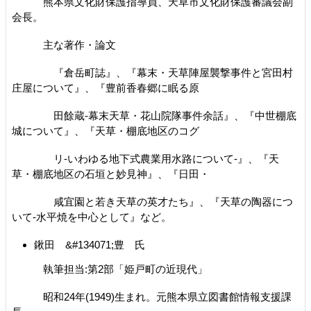
熊本県文化財保護指導員、天草市文化財保護審議会副
会長。
主な著作・論文
『倉岳町誌』、『幕末・天草陣屋襲撃事件と宮田村
庄屋について』、『豊前香春郷に眠る原
田餘蔵-幕末天草・花山院隊事件余話』、『中世棚底
城について』、『天草・棚底地区のコグ
リ-いわゆる地下式農業用水路について-』、『天
草・棚底地区の石垣と妙見神』、『日田・
咸宜園と若き天草の英才たち』、『天草の陶器につ
いて-水平焼を中心として』など。
鍬田 &#134071;豊 氏
執筆担当:第2部「姫戸町の近現代」
昭和24年(1949)生まれ。元熊本県立図書館情報支援課