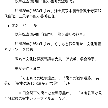
執筆担当:第3部「龍ヶ岳町の近現代」
昭和28年(1953)生まれ。浄土真宗本願寺派観乗寺第17
代住職、上天草市龍ヶ岳町在住。
髙谷 和生 氏
執筆担当:第4部「姫戸町・龍ヶ岳町の戦争」
昭和29年(1954)生まれ。くまもと戦争遺跡・文化遺産
ネットワーク代表、
玉名市文化財保護審議会委員、肥後考古学会幹事。
主な著作・論文
『くまもとの戦争遺産』、『熊本の戦争遺跡』(共
著)、『熊本の近代化遺産』(共著)、「8月
10日空襲下の熊本と空襲慰霊碑」、「米進駐軍が見
た敗戦後の熊本カラーフィルム」など。