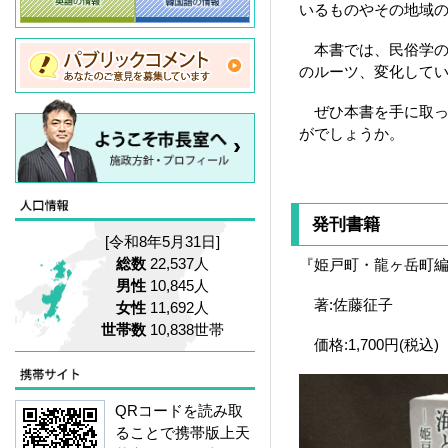
いるものやその地域の
本書では、民俗学の
のルーツ、変化して
ぜひ本書を手に取っ
がでしょうか。
発刊書籍
[令和8年5月31日]
総数
22,537人
『姫戸町・龍ヶ岳町編
男性
10,845人
著:佐藤征子
女性
11,692人
世帯数
10,838世帯
価格:1,700円(税込)
QRコードを読み取
ることで携帯版上天