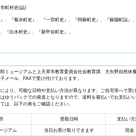
市町村史(誌)
『菊水町史』、『一宮町史』、『阿蘇町史』、『蘇陽町誌』
白水村史』、『新甲佐町史』。
郎ミュージアムと上天草市教育委員会社会教育課、大矢野自然休
子メール、FAXで受け付けております。
により、可能な日時や支払い方法が異なります。ご自宅等へで受
くはゆうパックでの発送となりますので、送料を着払いでお支払い
いては、以下の表をご確認ください。
所
受取日時
支払い
ージアム
当日お受け取りできます
現金