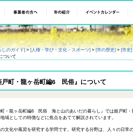
らしのガイド]
>
[人権・学び・文化・スポーツ]
>
[市の歴史]
>
[市史]
について
姫戸町・龍ヶ岳町編6 民俗』について
町・龍ヶ岳町編6 民俗 海と山のあいだの暮らし』では姫戸町・
の地域としての特徴などに焦点をあてて解説されています。
の文化や風習を研究する学問です。研究する分野は、人々の日常