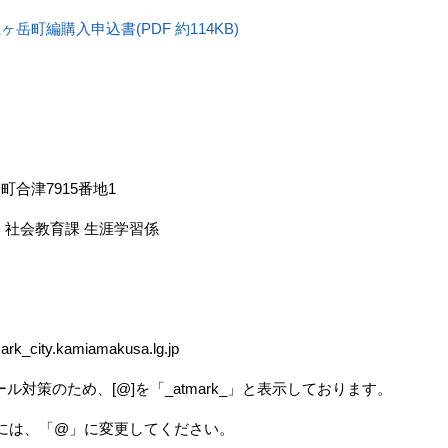
岳町編購入申込書(PDF 約114KB)
合津7915番地1
社会教育課 生涯学習係
rk_city.kamiamakusa.lg.jp
ため、[@]を「_atmark_」と表示しております。
「@」に変更してください。