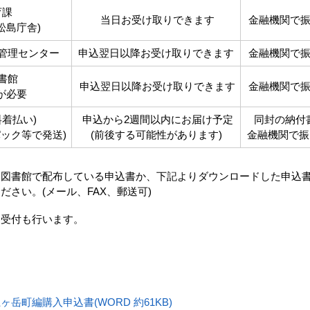
育課
当日お受け取りできます
金融機関で振
松島庁舎)
管理センター
申込翌日以降お受け取りできます
金融機関で振
書館
申込翌日以降お受け取りできます
金融機関で振
が必要
着払い)
申込から2週間以内にお届け予定
同封の納付
ック等で発送)
(前後する可能性があります)
金融機関で振
各図書館で配布している申込書か、下記よりダウンロードした申込
ださい。(メール、FAX、郵送可)
受付も行います。
岳町編購入申込書(WORD 約61KB)