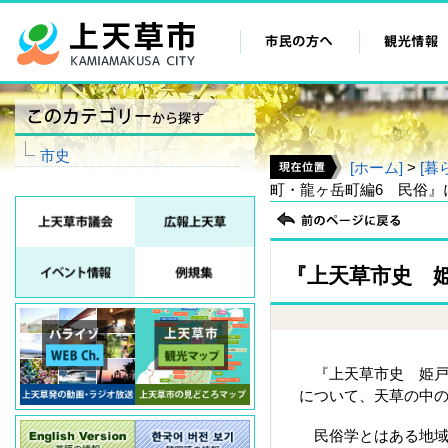
市史
[ホーム]
>
[暮
町・龍ヶ岳町編6 民俗』
『上天草市史 
『上天草市史 姫戸
について、天草の中
民俗学とはある地域