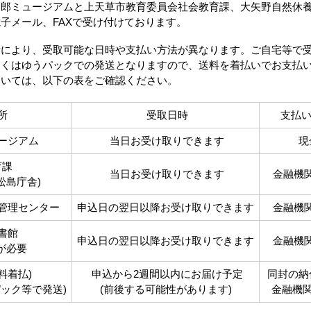
郎ミュージアムと上天草市教育委員会社会教育課、大矢野自然休
子メール、FAXで受け付けております。
により、受取可能な日時や支払い方法が異なります。ご自宅等で
しくはゆうパックでの発送となりますので、送料を着払いでお支払
ついては、以下の表をご確認ください。
所
受取日時
支払
ージアム
当日お受け取りできます
現
育課
当日お受け取りできます
金融機
松島庁舎)
管理センター
申込日の翌日以降お受け取りできます
金融機
書館
申込日の翌日以降お受け取りできます
金融機
が必要
料着払)
申込から2週間以内にお届け予定
同封の納
ック等で発送)
(前後する可能性があります)
金融機