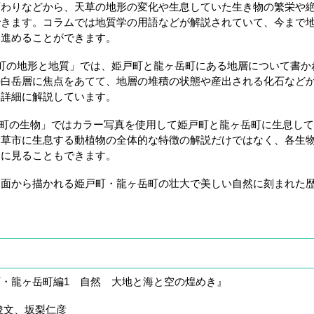
変わりなどから、天草の地形の変化や生息していた生き物の繁栄や
できます。コラムでは地質学の用語などが解説されていて、今まで
み進めることができます。
町の地形と地質」では、姫戸町と龍ヶ岳町にある地層について書か
の白岳層に焦点をあてて、地層の堆積の状態や産出される化石など
を詳細に解説しています。
岳町の生物」ではカラー写真を使用して姫戸町と龍ヶ岳町に生息し
天草市に生息する動植物の全体的な特徴の解説だけではなく、各生
うに見ることもできます。
面から描かれる姫戸町・龍ヶ岳町の壮大で美しい自然に刻まれた
・龍ヶ岳町編1 自然 大地と海と空の煌めき』
俊文、坂梨仁彦