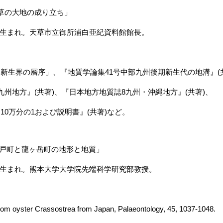
の大地の成り立ち」
)生まれ。天草市立御所浦白亜紀資料館館長。
作
界の層序」、『地質学論集41号中部九州後期新生代の地溝』(共
方』(共著)、『日本地方地質誌8九州・沖縄地方』(共著)、
万分の1および説明書』(共著)など。
戸町と龍ヶ岳町の地形と地質」
)生まれ。熊本大学大学院先端科学研究部教授。
文
 oyster Crassostrea from Japan, Palaeontology, 45, 1037-1048.