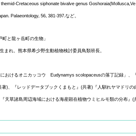
mid-Cretaceous siphonate bivalve genus Goshoraia(Mollusca,Ve
n. Palaeontology, 56, 381-397.など。
戸町と龍ヶ岳町の生物」
)生まれ。熊本県希少野生動植物検討委員鳥類班長。
作
オニカッコウ Eudynamys scolopaceusの落丁記録」、
)、『レッドデータブックくまもと』(共著)『人馴れヤマドリの
草諸島周辺海域における海産顕在植物ウミヒルモ類の分布』(共