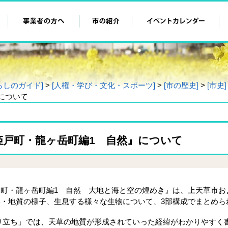
らしのガイド]
>
[人権・学び・文化・スポーツ]
>
[市の歴史]
>
[市史]
について
姫戸町・龍ヶ岳町編1 自然』について
町・龍ヶ岳町編1 自然 大地と海と空の煌めき』は、上天草市お
・地質の様子、生息する様々な生物について、3部構成でまとめら
り立ち」では、天草の地質が形成されていった経緯がわかりやすく