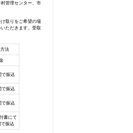
養村管理センター、市
受け取りをご希望の場
いいただきます。受取
い方法
金
関で振込
関で振込
関で振込
付書にて
関で振込