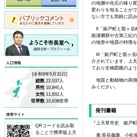
の地層や化石の移り
変わりを知ることが
ない方でも気軽に読
II「姫戸町と龍ヶ岳
姫浦層群や古第三紀
の地形や地質の特徴
III「姫戸町と龍ヶ
介されています。上
ており生物図鑑のよ
[令和8年5月31日]
地質と動植物の両側
総数
22,537人
みください。
男性
10,845人
女性
11,692人
世帯数
10,838世帯
発刊書籍
『上天草市史 姫戸町
QRコードを読み取
ることで携帯版上天
著:長谷義隆、小松