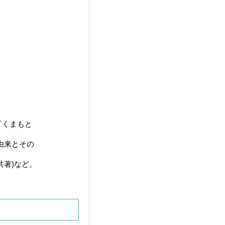
『くまもと
由来とその
著)など。