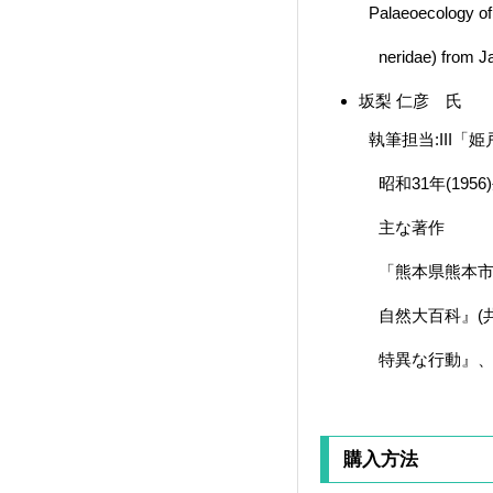
Palaeoecology of the
neridae) from Japa
坂梨 仁彦 氏
執筆担当:III「姫
昭和31年(1956
主な著
「熊本県熊本市における
自然大百科』(共著
特異な行動』、『天
購入方法