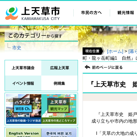
市史
[ホーム]
>
[暮
町・龍ヶ岳町編1 自然』
『上天草市史 
『上天草市史 姫戸
成り立ちや市内の地形
I「天草の大地の成