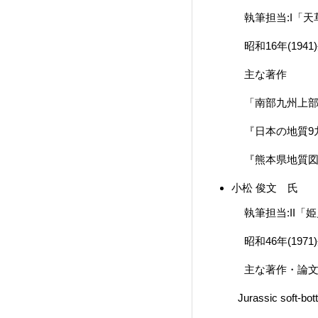
執筆担当:I「天草
昭和16年(1941
主な著
「南部九州上部新生
『日本の地質9九州地
『熊本県地質図10
小松 俊文 氏
執筆担当:II「姫
昭和46年(1971
主な著作・論
Jurassic soft-bottom