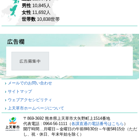
男性
10,845人
女性
11,692人
世帯数
10,838世帯
メールでのお問い合わせ
サイトマップ
ウェブアクセシビリティ
上天草市ホームページについて
〒869-3692 熊本県上天草市大矢野町上1514番地
代表電話 : 0964-56-1111（
各課直通の電話番号はこちら
）
開庁時間…月曜日～金曜日の午前8時30分～午後5時15分（ただ
し、祝・休日、年末年始を除く）