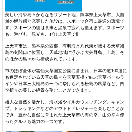
美しい海や島々からなるリゾート地、熊本県上天草市。大自
然の解放感と充実した施設は、スポーツ合宿に最適の環境で
す。スポーツの後は食事と温泉で疲れも癒えます。スポーツ
も、遊びも、観光も、ぜひ上天草で‼
上天草市は、熊本県の西部、有明海と八代海が接する天草諸
島の玄関口に位置し、天草地域に浮かぶ大矢野島、上島、そ
のほかの島々から構成されています。
市のほぼ全体が雲仙天草国立公園に含まれ、日本の道100選に
も選定されている天草の島々を天草五橋で結ぶ天草パールラ
インや日本三大松島の一つに挙げられる松島の風景など、四
季折々の美しい絶景を望むことができます。
雄大な自然を活かし、海水浴やイルカウォッチング、キャン
プ、トレッキングなどのアウトドアレジャーも楽しむことが
でき、豊かな自然に育まれた上天草市の海の幸、山の幸を使
ったグルメも魅力の一つです。