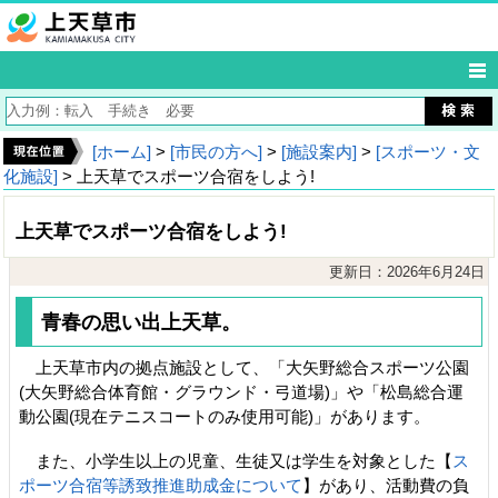
[ホーム]
>
[市民の方へ]
>
[施設案内]
>
[スポーツ・文
化施設]
> 上天草でスポーツ合宿をしよう!
上天草でスポーツ合宿をしよう!
更新日：2026年6月24日
青春の思い出上天草。
上天草市内の拠点施設として、「大矢野総合スポーツ公園
(大矢野総合体育館・グラウンド・弓道場)」や「松島総合運
動公園(現在テニスコートのみ使用可能)」があります。
また、小学生以上の児童、生徒又は学生を対象とした【
ス
ポーツ合宿等誘致推進助成金について
】があり、活動費の負