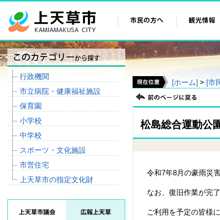
行政機関
[ホーム]
>
[市
市立病院・健康福祉施設
保育園
小学校
松島総合運動公
中学校
スポーツ・文化施設
市営住宅
令和7年8月の豪雨災
上天草市の指定文化財
なお、復旧作業が完
ご利用を予定の皆様