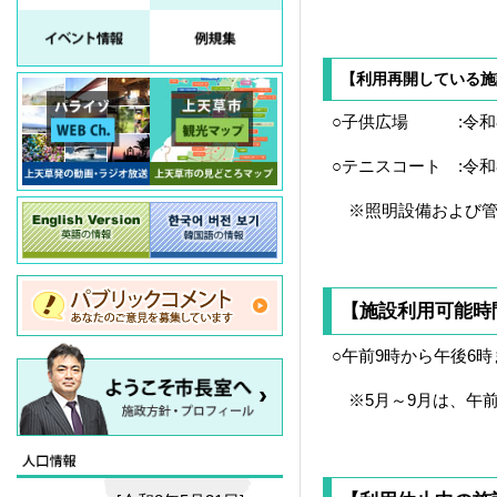
【利用再開している施
○子供広場 :令和8
○テニスコート :令和
※照明設備および管
【施設利用可能時
○午前9時から午後6時
※5月～9月は、午前