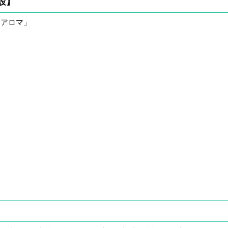
設】
「アロマ」