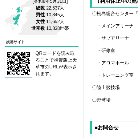
【利用休止中の施
[令和8年5月31日]
総数
22,537人
〇松島総合センター
男性
10,845人
女性
11,692人
・メインアリーナ
世帯数
10,838世帯
・サブアリーナ
・研修室
QRコードを読み取
ることで携帯版上天
・アロマホール
草市のURLが表示さ
れます。
・トレーニング室
〇陸上競技場
〇野球場
■お問合せ