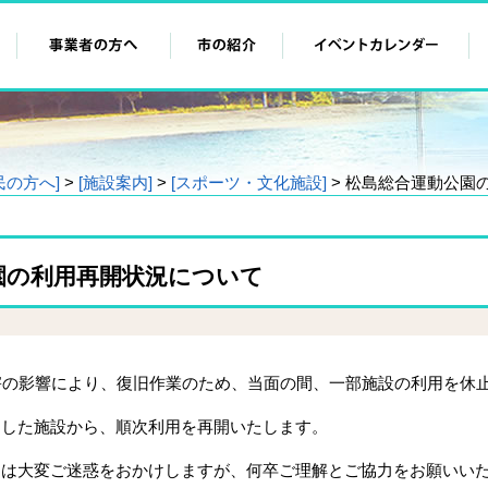
民の方へ]
>
[施設案内]
>
[スポーツ・文化施設]
> 松島総合運動公園
園の利用再開状況について
害の影響により、復旧作業のため、当面の間、一部施設の利用を休
了した施設から、順次利用を再開いたします。
には大変ご迷惑をおかけしますが、何卒ご理解とご協力をお願いい