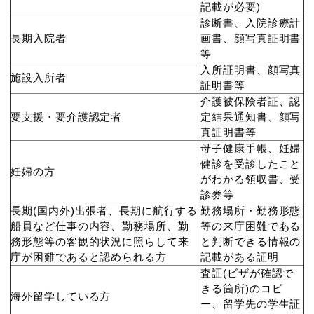
記載が必要)
診断書、入院診療計
長期入院者
画書、顔写真証明書
等
入所証明書、顔写真
施設入所者
証明書等
介護被保険者証、認
要支援・要介護認定者
定結果通知書、顔写
真証明書等
母子健康手帳、妊婦
健診を受診したこと
妊婦の方
がわかる領収書、受
診券等
長期(国内外)出張者、長期に航行する
勤務場所・勤務形態
船員など仕事の内容、勤務場所、勤
等の来庁困難である
務形態等の客観的状況に照らして来
と判断できる情報の
庁が困難であると認められる方
記載がある証明
査証(ビザが確認で
きる箇所)のコピ
海外留学している方
ー、留学先の学生証