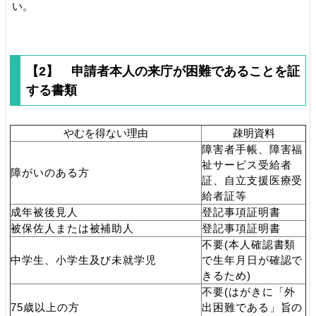
い。
【2】 申請者本人の来庁が困難であることを証
する書類
やむを得ない理由
疎明資料
障害者手帳、障害福
祉サービス受給者
障がいのある方
証、自立支援医療受
給者証等
成年被後見人
登記事項証明書
被保佐人または被補助人
登記事項証明書
不要(本人確認書類
中学生、小学生及び未就学児
で生年月日が確認で
きるため)
不要(はがきに「外
75
歳以上の方
出困難である」旨の