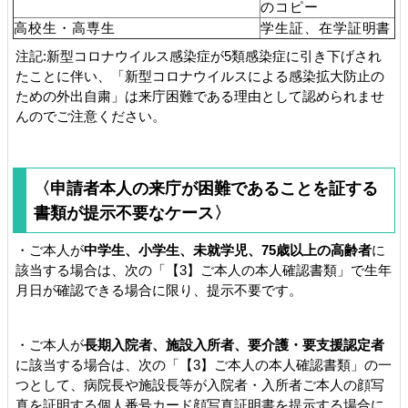
のコピー
高校生・高専生
学生証、在学証明書
注記:新型コロナウイルス感染症が5類感染症に引き下げされ
たことに伴い、「新型コロナウイルスによる感染拡大防止の
ための外出自粛」は来庁困難である理由として認められませ
んのでご注意ください。
〈申請者本人の来庁が困難であることを証する
書類が提示不要なケース〉
・ご本人が
中学生、小学生、未就学児、75歳以上の高齢者
に
該当する場合は、次の「【3】ご本人の本人確認書類」で生年
月日が確認できる場合に限り、提示不要です。
・ご本人が
長期入院者、施設入所者、要介護・要支援認定者
に該当する場合は、次の「【3】ご本人の本人確認書類」の一
つとして、病院長や施設長等が入院者・入所者ご本人の顔写
真を証明する
個人番号カード顔写真証明書
を提示する場合に