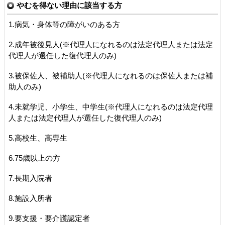
やむを得ない理由に該当する方
1.
病気・身体等の障がいのある方
2.
成年被後見人(
※
代理人になれるのは法定代理人または法定
代理人が選任した復代理人のみ)
3.
被保佐人、被補助人(
※
代理人になれるのは保佐人または補
助人のみ)
4.
未就学児、小学生、中学生(
※
代理人になれるのは法定代理
人または法定代理人が選任した復代理人のみ)
5.
高校生、高専生
6.75
歳以上の方
7.
長期入院者
8.
施設入所者
9.
要支援・要介護認定者