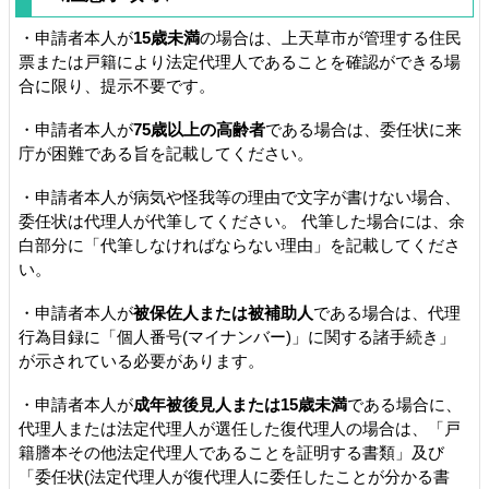
・申請者本人が
15歳未満
の場合は、上天草市が管理する住民
票または戸籍により法定代理人であることを確認ができる場
合に限り、提示不要です。
・申請者本人が
75歳以上の高齢者
である場合は、委任状に来
庁が困難である旨を記載してください。
・申請者本人が病気や怪我等の理由で文字が書けない場合、
委任状は代理人が代筆してください。 代筆した場合には、余
白部分に「代筆しなければならない理由」を記載してくださ
い。
・申請者本人が
被保佐人または被補助人
である場合は、代理
行為目録に「個人番号(マイナンバー)」に関する諸手続き」
が示されている必要があります。
・申請者本人が
成年被後見人または15歳未満
である場合に、
代理人または法定代理人が選任した復代理人の場合は、「戸
籍謄本その他法定代理人であることを証明する書類」及び
「委任状(法定代理人が復代理人に委任したことが分かる書