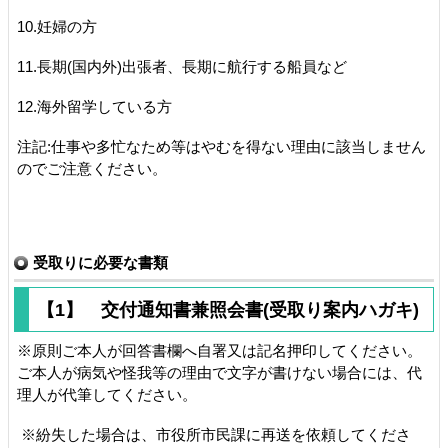
10.
妊婦の方
11.
長期(国内外)出張者、長期に航行する船員など
12.
海外留学している方
注記:仕事や多忙なため等はやむを得ない理由に該当しません
のでご注意ください。
受取りに必要な書類
【1】 交付通知書兼照会書(受取り案内ハガキ)
※
原則ご本人が回答書欄へ自署又は記名押印してください。
ご本人が病気や怪我等の理由で文字が書けない場合には、代
理人が代筆してください。
※
紛失した場合は、市役所市民課に再送を依頼してくださ