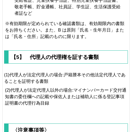
受給者証、児童扶養手当証、特別児童扶養手当証書、
敬老手帳、貯金通帳、社員証、学生証、生活保護受給
者証など
※
有効期限が定められている確認書類は、有効期限内の書類
をお持ちください。また、B は原則「氏名・生年月日」また
は「氏名・住所」記載のものに限ります。
【5】
代理人の代理権を証する書類
(1)
代理人が法定代理人の場合:戸籍謄本その他法定代理人であ
ることを証明する書類
(2)
代理人が法定代理人以外の場合:マイナンバーカード交付通
知書の委任欄への記載や保佐人または補助人に係る登記事項
証明書の代理行為目録
〈注意事項等〉