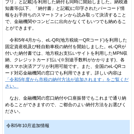
プリ」と記載)を利用した納付も同時に開始しました。納税通
知書等(以下、「納付書」と記載)に印字されたバーコード情
報をお手持ちのスマートフォンから読み取って決済すること
で、金融機関やコンビニに出向かなくてもいつでも納めるこ
とができます。
令和5年4月から、eL-QR(地方税統一QRコード)を利用した
固定資産税及び軽自動車税の納付を開始しました。eL-QRが
付いた納付書では、地方税お支払いサイトを利用したMPN収
納、クレジットカード払い(※別途手数料がかかります)、各
種スマホ決済アプリが利用可能です。また、全国のeL-QRコ
ード対応金融機関の窓口でも利用できます。詳しい内容は
「令和5年度から市税の納付方法が追加されます」をご覧くだ
さい。
なお、金融機関の窓口納付や口座振替でもこれまで通り納
めることができますので、ご都合のよい納付方法をお選びく
ださい。
令和5年10月追加情報