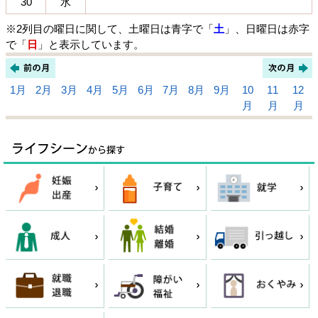
30
水
※2列目の曜日に関して、土曜日は青字で「
土
」、日曜日は赤字
で「
日
」と表示しています。
1月
2月
3月
4月
5月
6月
7月
8月
9月
10
11
12
月
月
月