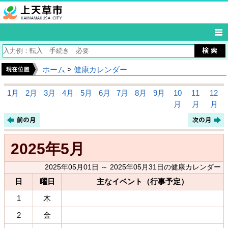
ホーム
>
健康カレンダー
1月
2月
3月
4月
5月
6月
7月
8月
9月
10
11
12
月
月
月
2025年5月
2025年05月01日 ～ 2025年05月31日の健康カレンダー
日
曜日
主なイベント（行事予定）
1
木
2
金