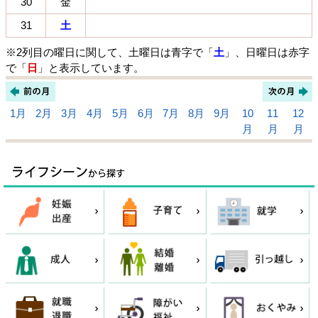
30
金
31
土
※2列目の曜日に関して、土曜日は青字で「
土
」、日曜日は赤字
で「
日
」と表示しています。
1月
2月
3月
4月
5月
6月
7月
8月
9月
10
11
12
月
月
月