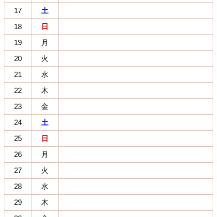
17
土
18
日
19
月
20
火
21
水
22
木
23
金
24
土
25
日
26
月
27
火
28
水
29
木