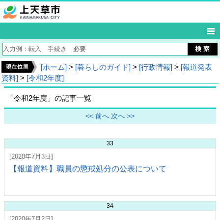
[ホーム]
>
[暮らしのガイド]
>
[行政情報]
>
[報道発表
資料]
>
[令和2年度]
「令和2年度」の記事一覧
<< 前へ
次へ >>
33
[2020年7月3日]
【報道資料】職員の懲戒処分の公表について
34
[2020年7月2日]