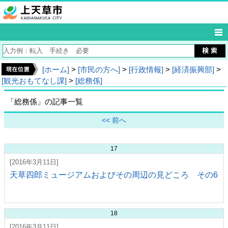
[ホーム]
>
[市民の方へ]
>
[行政情報]
>
[経済振興部]
>
[観光おもてなし課]
>
[総務係]
「総務係」の記事一覧
<< 前へ
17
[2016年3月11日]
天草四郎ミュージアムおよびその周辺の見どころ その6
18
[2016年3月11日]