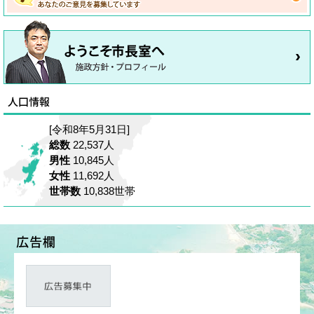
[令和8年5月31日]
総数
22,537人
男性
10,845人
女性
11,692人
世帯数
10,838世帯