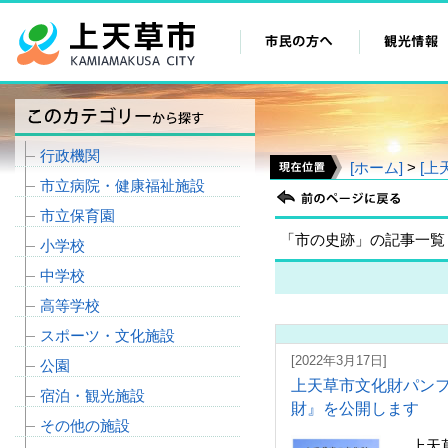
行政機関
[ホーム]
>
[上
市立病院・健康福祉施設
市立保育園
「市の史跡」の記事一覧
小学校
中学校
高等学校
スポーツ・文化施設
[2022年3月17日]
公園
上天草市文化財パン
宿泊・観光施設
財』を公開します
その他の施設
上天草