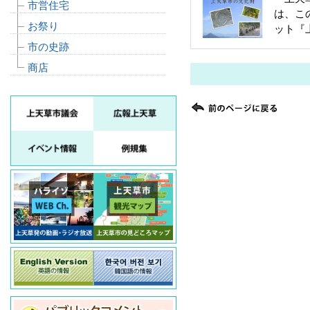
市営住宅
は、こ
お祭り
ット『
市の史跡
商店