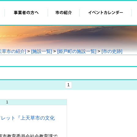
天草市の紹介]
>
[施設一覧]
>
[姫戸町の施設一覧]
>
[市の史跡]
1
1
フレット『上天草市の文化
市教育委員会社会教育課で