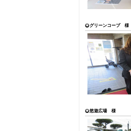
グリーンコープ 様
悠遊広場 様