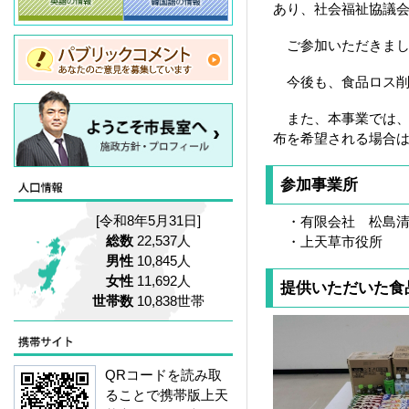
あり、社会福祉協議
ご参加いただきまし
今後も、食品ロス削
また、本事業では
布を希望される場合
参加事業所
[令和8年5月31日]
・有限会社 松島清
総数
22,537人
・上天草市役所
男性
10,845人
女性
11,692人
提供いただいた食
世帯数
10,838世帯
QRコードを読み取
ることで携帯版上天