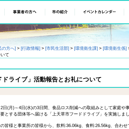
民の方へ]
>
[行政情報]
>
[市民生活部]
>
[環境衛生課]
>
[環境衛生係]
ついて
ドドライブ」活動報告とお礼について
2日(月)～4日(水)の3日間、食品ロス削減への取組みとして家庭や
必要とする団体等へ届ける「上天草市フードドライブ」を実施しま
様と事業所の皆様から、飲料:36.06kg、食料:26.56kg、合わせ