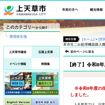
環境衛生係
[ホーム]
>
[市
草市生ごみ処理機器購入
【終了】令和8
※令和8年度の生
しました。
上天草市では、日常