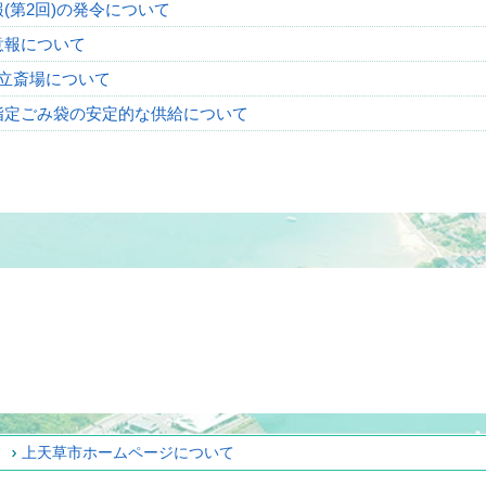
(第2回)の発令について
意報について
立斎場について
指定ごみ袋の安定的な供給について
ィ
上天草市ホームページについて