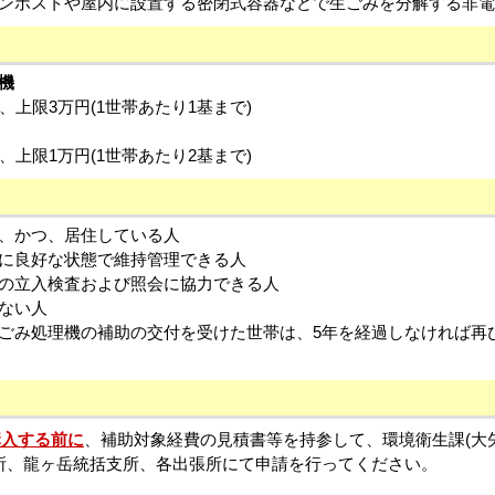
ンポストや屋内に設置する密閉式容器などで生ごみを分解する非
機
、上限3万円(1世帯あたり1基まで)
、上限1万円(1世帯あたり2基まで)
、かつ、居住している人
に良好な状態で維持管理できる人
の立入検査および照会に協力できる人
ない人
ごみ処理機の補助の交付を受けた世帯は、5年を経過しなければ再
購入する前に
、補助対象経費の見積書等を持参して、環境衛生課(大矢
所、龍ヶ岳統括支所、各出張所にて申請を行ってください。