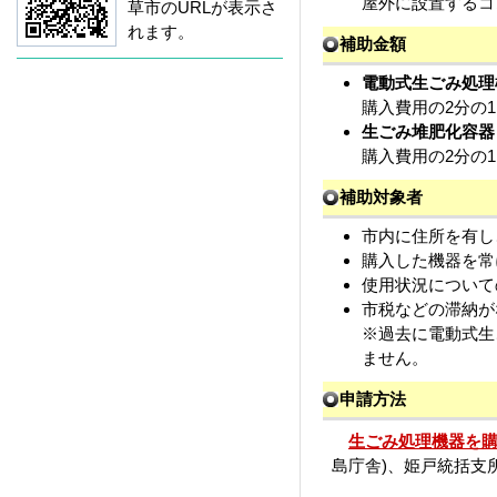
屋外に設置するコ
草市のURLが表示さ
れます。
補助金額
電動式生ごみ処理
購入費用の2分の1
生ごみ堆肥化容器
購入費用の2分の1
補助対象者
市内に住所を有し
購入した機器を常
使用状況について
市税などの滞納が
※過去に電動式生
ません。
申請方法
生ごみ処理機器を
島庁舎)、姫戸統括支