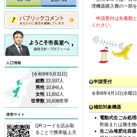
理機器購入費の一部
申請受付は先着順と
ください。
[令和8年5月31日]
総数
22,537人
申請受付
男性
10,845人
令和8年4月1日(水曜日
女性
11,692人
世帯数
10,838世帯
補助対象機器
電動式生ごみ処理
乾燥または微生物
QRコードを読み取
生ごみ堆肥化容器
ることで携帯版上天