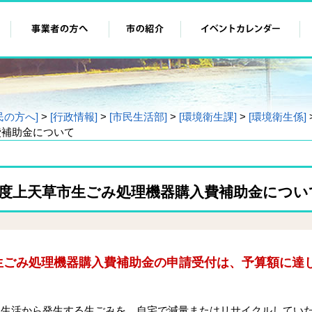
民の方へ]
>
[行政情報]
>
[市民生活部]
>
[環境衛生課]
>
[環境衛生係]
費補助金について
年度上天草市生ごみ処理機器購入費補助金につい
ごみ処理機器購入費補助金の申請受付は、予算額に達
生活から発生する生ごみを、自宅で減量またはリサイクルしてい