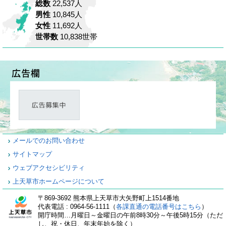
総数
22,537人
男性
10,845人
女性
11,692人
世帯数
10,838世帯
メールでのお問い合わせ
サイトマップ
ウェブアクセシビリティ
上天草市ホームページについて
〒869-3692 熊本県上天草市大矢野町上1514番地
代表電話 : 0964-56-1111（
各課直通の電話番号はこちら
）
開庁時間…月曜日～金曜日の午前8時30分～午後5時15分（ただ
し、祝・休日、年末年始を除く）