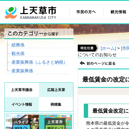
総務係
[ホーム]
>
[市
観光係
についてのお知らせ
産業振興係（ふるさと納税）
産業振興係
最低賃金の改定
最低賃金改定に
熊本県の最低賃金が令