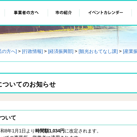
民の方へ]
>
[行政情報]
>
[経済振興部]
>
[観光おもてなし課]
>
[産業
についてのお知らせ
ついて
和8年1月1日より
時間額1,034円
に改定されます。