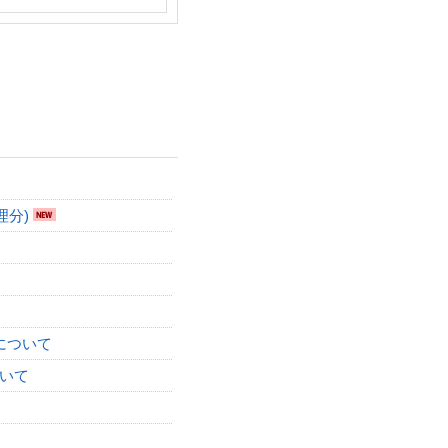
理分)
について
ついて