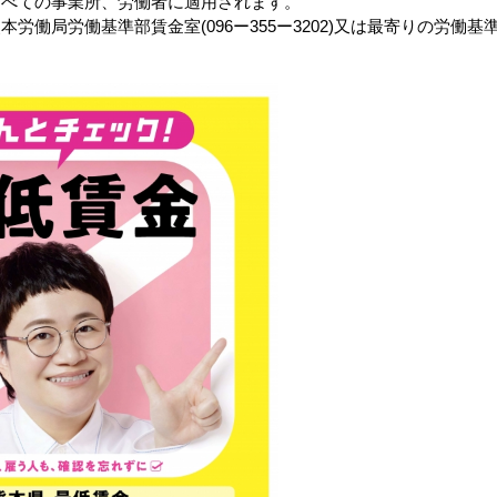
すべての事業所、労働者に適用されます。
労働局労働基準部賃金室(096ー355ー3202)又は最寄りの労働