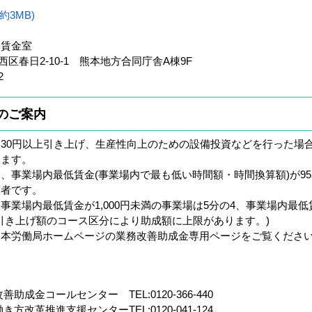
約3MB)
部賃金室
市西区春日2-10-1 熊本地方合同庁舎A棟9F
2
のご案内
30円以上引き上げ、生産性向上のための設備投資などを行った場
します。
事業場内最低賃金(事業場内で最も低い時間額・時間換算額)が952円
業者です。
業場内最低賃金が1,000円未満の事業場は5分の4、事業場内最低賃
(引き上げ額のコース区分により助成額に上限があります。)
本労働局ホームページの業務改善助成金専用ページをご覧くださ
助成金コールセンター TEL:0120-366-440
方改革推進支援センターTEL:0120-041-124