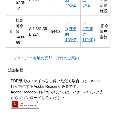
5779-
776KB)
3MB)
活動
12
施設
松島
3-
3-
町今
旧今
A:1,361.36
1(PDF
2(PDF
3
泉
S44.3
泉児
B:214
約
約
6438‐
童館
428KB)
119KB)
98
トップページ:市有地の売却・貸付のご案内
追加情報
PDF形式のファイルをご覧いただく場合には、Adobe
社が提供するAdobe Readerが必要です。
Adobe Readerをお持ちでない方は、バナーのリンク先
からダウンロードしてください。