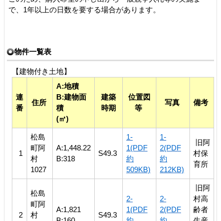
で、1年以上の日数を要する場合があります。
物件一覧表
【建物付き土地】
A:地積
連
B:建物面
建築
位置図
住所
写真
備考
番
積
時期
等
(㎥)
松島
1-
1-
旧阿
町阿
A:1,448.22
1(PDF
2(PDF
1
S49.3
村保
村
B:318
約
約
育所
1027
509KB)
212KB)
旧阿
松島
2-
2-
村高
町阿
A:1,821
1(PDF
2(PDF
齢者
2
村
S49.3
B:160
約
約
生産