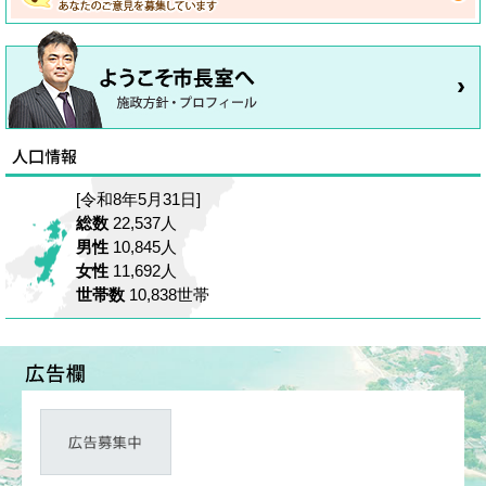
[令和8年5月31日]
総数
22,537人
男性
10,845人
女性
11,692人
世帯数
10,838世帯