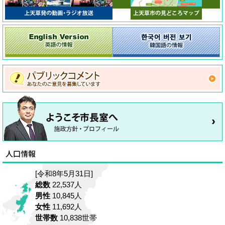
[令和8年5月31日]
総数
22,537人
男性
10,845人
女性
11,692人
世帯数
10,838世帯