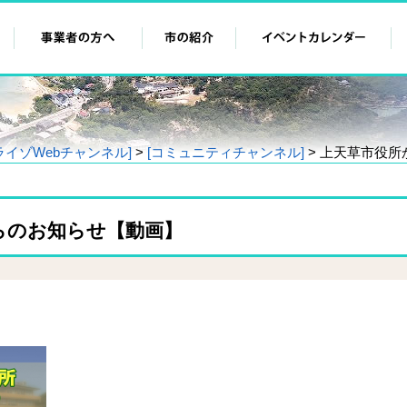
ライゾWebチャンネル]
>
[コミュニティチャンネル]
> 上天草市役
らのお知らせ【動画】