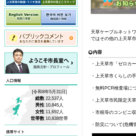
天草ケーブルネットワ
ではその他の上天草
内容
・上天草市「ゼロカー
・上天草市くらしの手
・無料PCR検査場につ
[令和8年5月31日]
総数
22,537人
・上天草市民限定天草
男性
10,845人
女性
11,692人
・市税等のコンビニ収
世帯数
10,838世帯
・防災について(危機管理