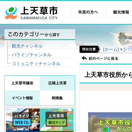
観光チャンネル
[ホーム]
>
[パ
パライゾチャンネル
コミュニティチャンネル
上天草市役所か