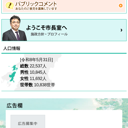
[令和8年5月31日]
総数
22,537人
男性
10,845人
女性
11,692人
世帯数
10,838世帯