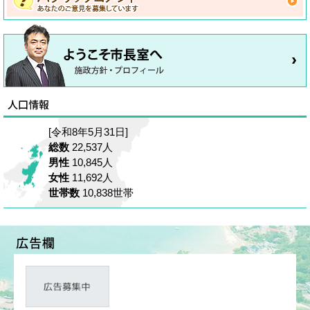
[令和8年5月31日]
総数
22,537人
男性
10,845人
女性
11,692人
世帯数
10,838世帯